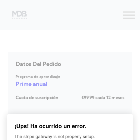
Streamings
Mentoring
Magazine
Acceso usuarios
Únete a MDb Pro
Datos Del Pedido
Programa de aprendizaje
Prime anual
Cuota de suscripción
€99.99 cada 12 meses
Ahora
¡Ups! Ha ocurrido un error.
*
¿Cuál es su nombre?
The stripe gateway is not properly setup.