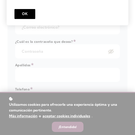
OK
*
¿Cuál es su correo electrónico?
*
¿Cuál es la contraseña que desea?
*
Apellidos
*
Telefono
Utilizamos cookies para ofrecerle una experiencia óptima y una
comunicación pertinente.
or
Más información
o
aceptar cookies individuales
.
¡Entendido!