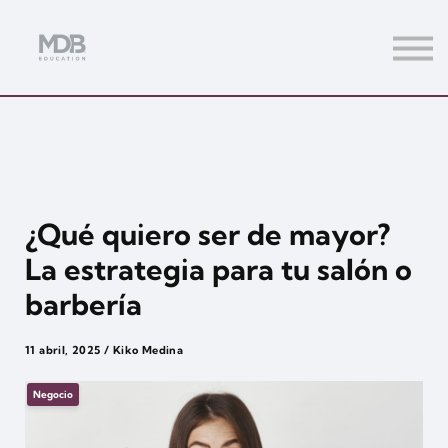
Streamings
Mentoring
Magazine
Acceso usuarios
Únete a MDb Pro
¿Qué quiero ser de mayor?
La estrategia para tu salón o
barbería
11 abril, 2025 / Kiko Medina
Negocio