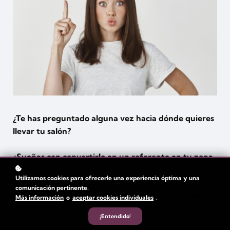
¿Te has preguntado alguna vez hacia dónde quieres
llevar tu salón?
¿Sueñas con convertirlo en un referente en tu zona
o incluso expandirte a otros lugares?
Utilizamos cookies para ofrecerle una experiencia óptima y una
comunicación pertinente.
La respuesta está en la estrategia, una herramienta
Más información
o
aceptar cookies individuales
.
que te ayudará a definir tu camino hacia el éxito.
¡Entendido!