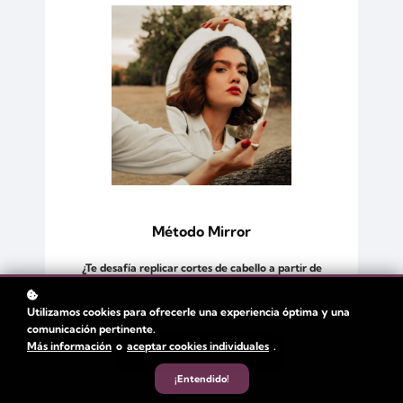
Método Mirror
¿Te desafía replicar cortes de cabello a partir de
fotografías? Con el Método MIRROR, superarás este
reto con facilidad.
Utilizamos cookies para ofrecerle una experiencia óptima y una
comunicación pertinente.
Más información
o
aceptar cookies individuales
.
Más Información
¡Entendido!