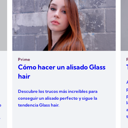
Prime
Cómo hacer un alisado Glass
hair
Descubre los trucos más increíbles para
conseguir un alisado perfecto y sigue la
e
tendencia Glass hair.
y