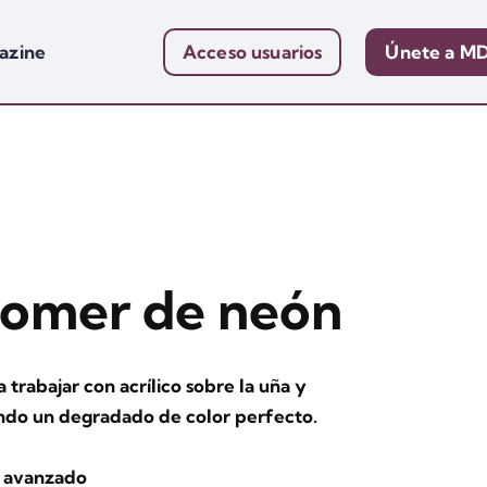
azine
Acceso usuarios
Únete a M
omer de neón
 trabajar con acrílico sobre la uña y
ando un degradado de color perfecto.
y avanzado