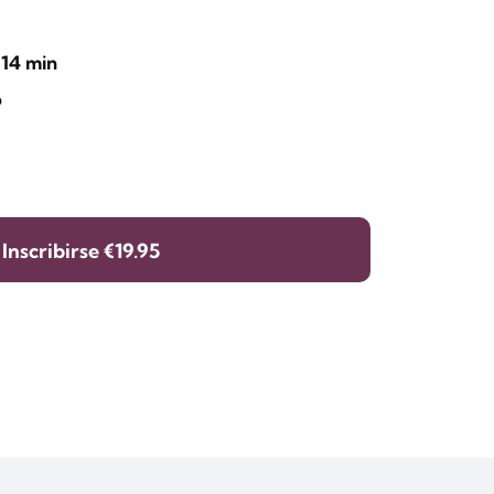
 14 min
o
Inscribirse
€19.95