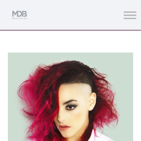
Streamings
Mentoring
Magazine
Acceso usuarios
Únete a MDb Pro