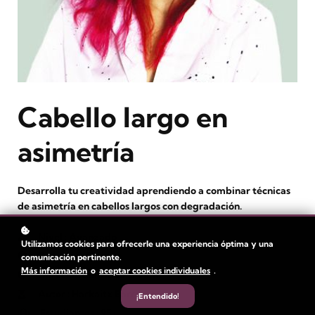
Cabello largo en
asimetría
Desarrolla tu creatividad aprendiendo a combinar técnicas
de asimetría en cabellos largos con degradación.
Nivel
: Avanzado
Utilizamos cookies para ofrecerle una experiencia óptima y una
Duración:
1 hora
comunicación pertinente.
Más información
o
aceptar cookies individuales
.
Duración del vídeo: 34 min
Autor
: Harkaitz Barreros
¡Entendido!
Estudiantes
: 95+