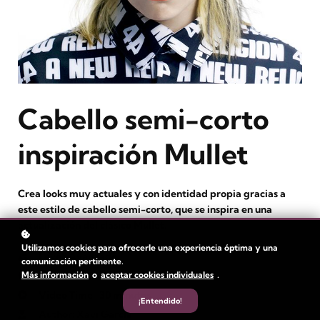
Cabello semi-corto
inspiración Mullet
Crea looks muy actuales y con identidad propia gracias a
este estilo de cabello semi-corto, que se inspira en una
actualización del clásico Mullet.
Utilizamos cookies para ofrecerle una experiencia óptima y una
Level
: Avanzado
comunicación pertinente.
Más información
o
aceptar cookies individuales
.
Duration:
1 hora
Video Time: 30 minutos
¡Entendido!
Author
: Xavi García