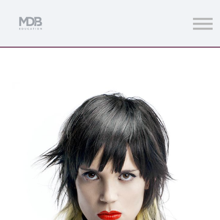
Streamings
Mentoring
Magazine
Acceso usuarios
Únete a MDb Pro