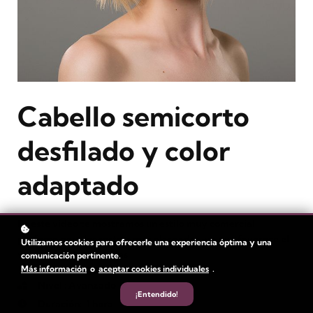
Cabello semicorto
desfilado y color
adaptado
En este vídeo te mostramos un estilo muy comercial
perfecto para los rostros más alargados, ya que favorece el
Utilizamos cookies para ofrecerle una experiencia óptima y una
volumen en los laterales.
comunicación pertinente.
Más información
o
aceptar cookies individuales
.
Nivel
: Avanzado
¡Entendido!
Duración:
1 hora