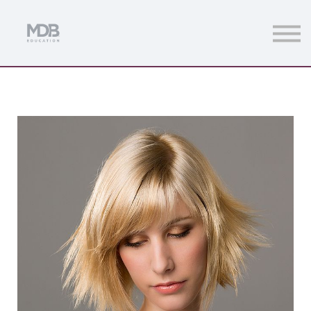
Streamings
Mentoring
Magazine
Acceso usuarios
Únete a MDb Pro