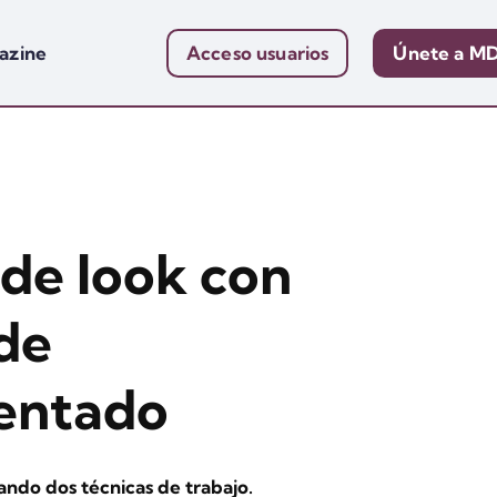
azine
Acceso usuarios
Únete a M
de look con
de
entado
ndo dos técnicas de trabajo.