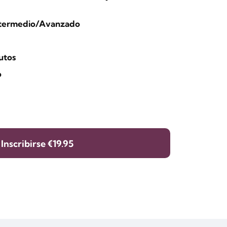
 Intermedio/Avanzado
utos
o
Inscribirse
€19.95