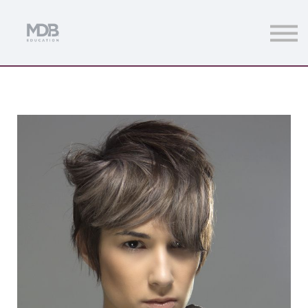
Streamings
Mentoring
Magazine
Acceso usuarios
Únete a MDb Pro