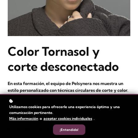
Color Tornasol y
corte desconectado
En esta formación, el equipo de Pelsynera nos muestra un
estilo personalizado con técnicas circulares de corte y color.
Level
: Intermedio / Avanzado
Utilizamos cookies para ofrecerle una experiencia óptima y una
Duration:
1 hora
comunicación pertinente.
Más información
o
aceptar cookies individuales
.
Video Time: 60 minutos
Author
: Pelsynera
¡Entendido!
Learners
: 95+