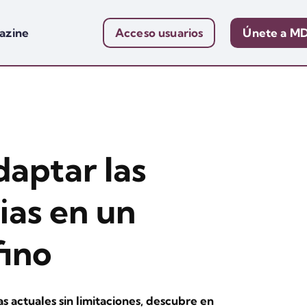
azine
Acceso usuarios
Únete a M
aptar las
ias en un
fino
s actuales sin limitaciones, descubre en