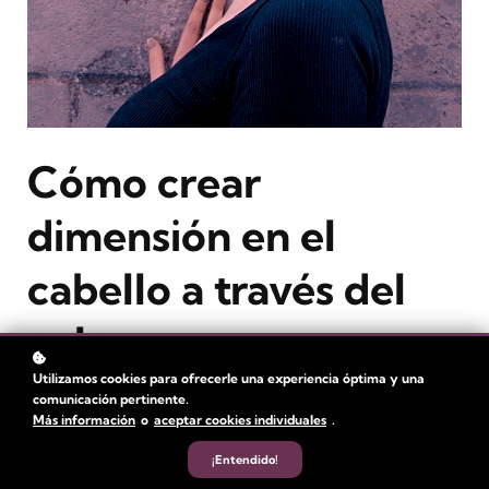
Cómo crear
dimensión en el
cabello a través del
color.
Utilizamos cookies para ofrecerle una experiencia óptima y una
comunicación pertinente.
Adéntrate en las tendencias de color y profundiza en esta
Más información
o
aceptar cookies individuales
.
técnica tan sencilla y efectiva por su naturalidad, por el
brillo y por la luminosidad que aporta al cabello.
¡Entendido!