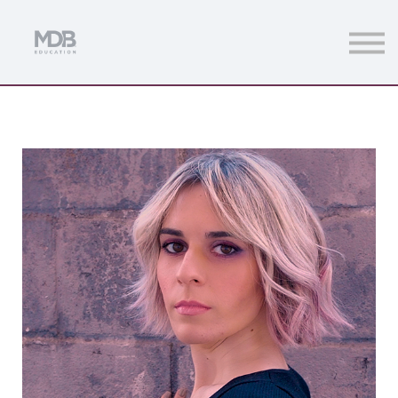
Streamings
Mentoring
Magazine
Acceso usuarios
Únete a MDb Pro