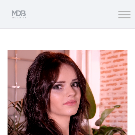
Streamings
Mentoring
Magazine
Acceso usuarios
Únete a MDb Pro