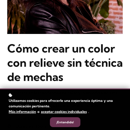
Cómo crear un color
con relieve sin técnica
de mechas
Adéntrate en las tendencias de color y profundiza en esta
técnica tan sencilla que arrasa por su naturalidad, por el
Utilizamos cookies para ofrecerle una experiencia óptima y una
brillo y por la luminosidad que aporta al cabello.
comunicación pertinente.
Más información
o
aceptar cookies individuales
.
Level
: Intermedio
¡Entendido!
Duration:
1 hora