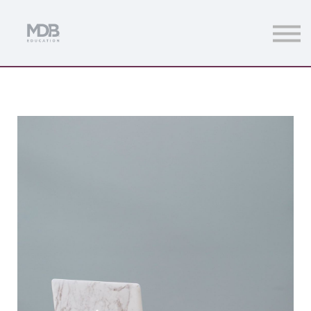
Streamings
Mentoring
Magazine
Acceso usuarios
Únete a MDb Pro