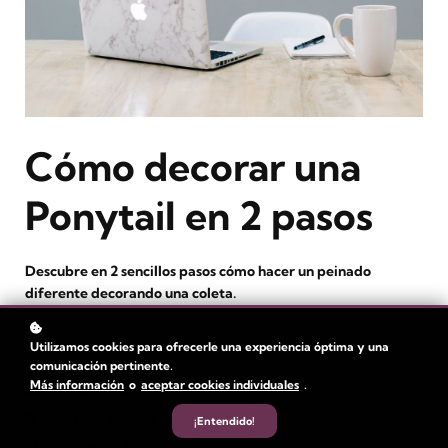
Cómo decorar una
Ponytail en 2 pasos
Descubre en 2 sencillos pasos cómo hacer un peinado
diferente decorando una coleta.
Level
: Avanzado
Utilizamos cookies para ofrecerle una experiencia óptima y una
Duration:
1 hora
comunicación pertinente.
Más información
o
aceptar cookies individuales
.
Video Time: 9 minutos
Author
: Beatriz Gimenez
¡Entendido!
Learners
: 95+