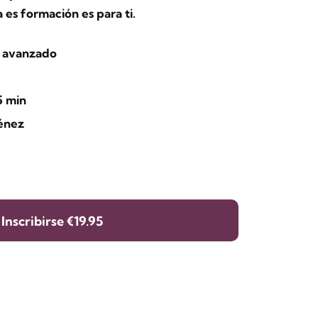
a es formación es para ti.
y avanzado
5 min
ménez
Inscribirse
€19.95