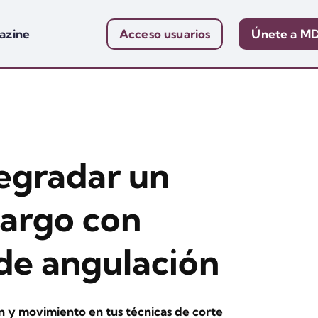
azine
Acceso usuarios
Únete a M
gradar un
largo con
 de angulación
n y movimiento en tus técnicas de corte