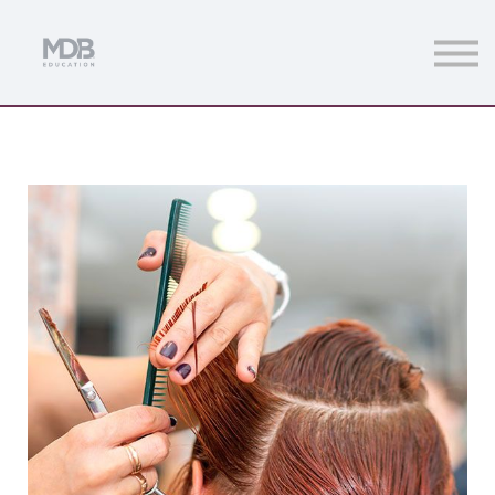
Streamings
Mentoring
Magazine
Acceso usuarios
Únete a MDb Pro