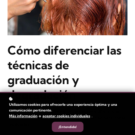
Cómo diferenciar las
técnicas de
graduación y
degradación
Utilizamos cookies para ofrecerle una experiencia óptima y una
comunicación pertinente.
Si todavía tienes dudas sobre los conceptos y diferencias
Más información
o
aceptar cookies individuales
.
entre las técnicas de corte, sigue esta formación para poder
resolverlas.
¡Entendido!