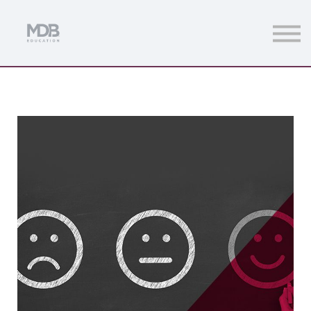
Streamings
Mentoring
Magazine
Acceso usuarios
Únete a MDb Pro