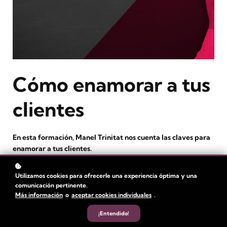
Cómo enamorar a tus
clientes
En esta formación, Manel Trinitat nos cuenta las claves para
enamorar a tus clientes.
Nivel
: Principiante, intermedio y avanzado
Utilizamos cookies para ofrecerle una experiencia óptima y una
Duración:
1 hora
comunicación pertinente.
Más información
o
aceptar cookies individuales
.
Duración del vídeo: 11 min
Autor
: Manel Trinitat
¡Entendido!
Estudiantes
: 95+