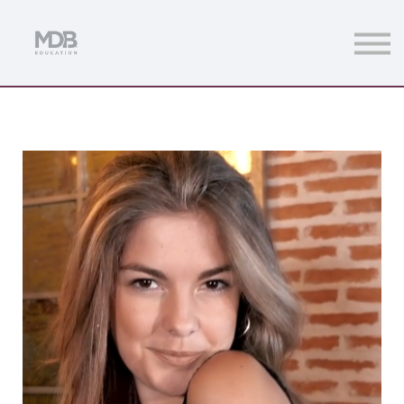
Streamings
Mentoring
Magazine
Acceso usuarios
Únete a MDb Pro