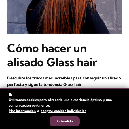
Cómo hacer un
alisado Glass hair
Descubre los trucos más increíbles para conseguir un alisado
perfecto y sigue la tendencia Glass hair.
Level
: Intermedio y avanzado
Utilizamos cookies para ofrecerle una experiencia óptima y una
Duration:
1 hora
comunicación pertinente.
Más información
o
aceptar cookies individuales
.
Video Time: 13 min
Author
: Patrizia Sánchez
¡Entendido!
Learners
: 95+