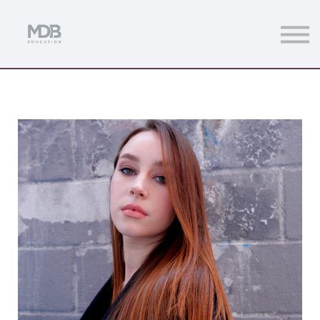
Streamings
Mentoring
Magazine
Acceso usuarios
Únete a MDb Pro