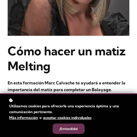
Cómo hacer un matiz
Melting
En esta formación Marc Calvache te ayudará a entender la
importancia del matiz para completar un Balayage.
Nivel
: Intermedio
Utilizamos cookies para ofrecerle una experiencia óptima y una
Duración:
1 hora
comunicación pertinente.
Más información
o
aceptar cookies individuales
.
Tiempo de vídeo: 13 min
Autor
: Marc Calvache
¡Entendido!
Estudiantes
: 95+