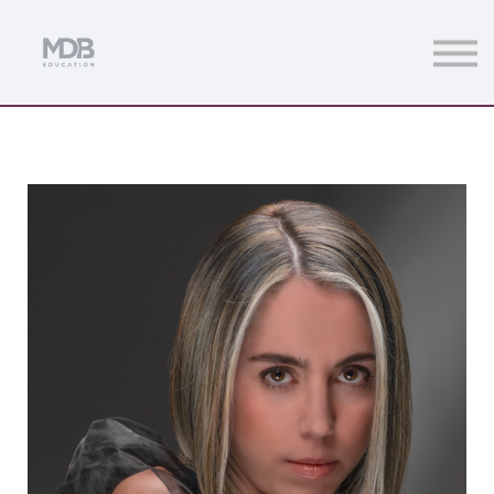
Streamings
Mentoring
Magazine
Acceso usuarios
Únete a MDb Pro