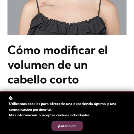
Cómo modificar el
volumen de un
cabello corto
En esta formación te mostramos una forma de cambiar el
estilo a través de la modificación de los volúmenes, evitando
Utilizamos cookies para ofrecerle una experiencia óptima y una
un cambio de longitud. La técnica de desconexión y la
comunicación pertinente.
Más información
o
aceptar cookies individuales
.
combinación de las particiones te ayudarán a crear nuevas
propuestas y formas sin limitaciones en los cabellos más
¡Entendido!
cortos.