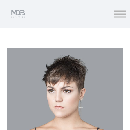
Streamings
Mentoring
Magazine
Acceso usuarios
Únete a MDb Pro