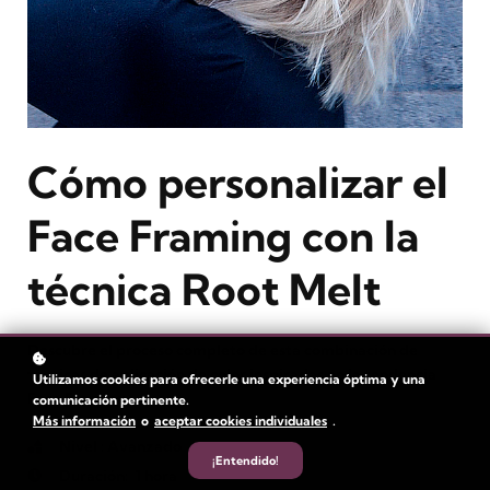
Cómo personalizar el
Face Framing con la
técnica Root Melt
Descubre el proceso completo de esta combinación de
técnicas de aplicación de color inspiradas en la tendencia
Utilizamos cookies para ofrecerle una experiencia óptima y una
Face Framing.
comunicación pertinente.
Más información
o
aceptar cookies individuales
.
Nivel
: Avanzado
¡Entendido!
Duración:
1 hora