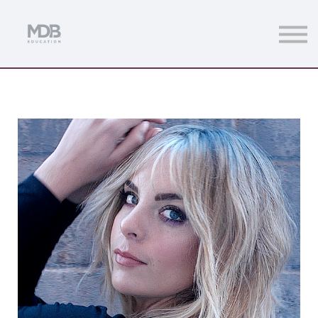
Streamings
Mentoring
Magazine
Acceso usuarios
Únete a MDb Pro