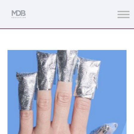
Streamings
Mentoring
Magazine
Acceso usuarios
Únete a MDb Pro