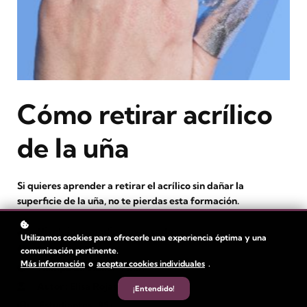
Cómo retirar acrílico
de la uña
Si quieres aprender a retirar el acrílico sin dañar la
superficie de la uña, no te pierdas esta formación.
Nivel
: intermedio y avanzado
Utilizamos cookies para ofrecerle una experiencia óptima y una
Duración:
1 hora
comunicación pertinente.
Más información
o
aceptar cookies individuales
.
Tiempo de video:
4 min
Autor
: Elisa Rojas
¡Entendido!
Estudiantes
: 95+