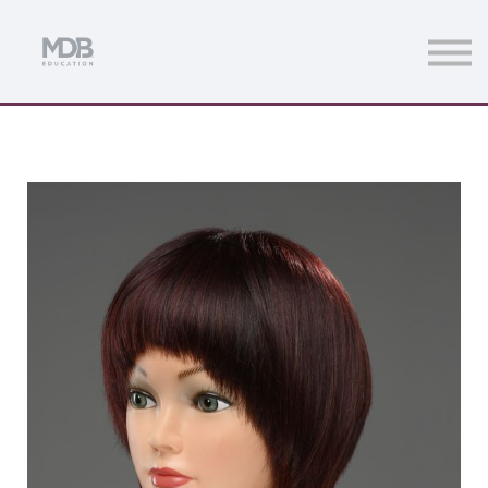
Streamings
Mentoring
Magazine
Acceso usuarios
Únete a MDb Pro