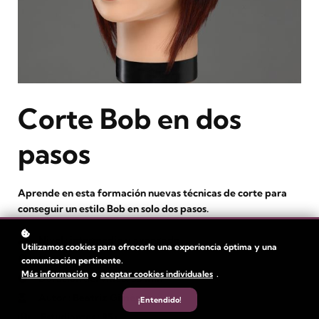
Corte Bob en dos
pasos
Aprende en esta formación nuevas técnicas de corte para
conseguir un estilo Bob en solo dos pasos.
Nivel
: intermedio y avanzado
Utilizamos cookies para ofrecerle una experiencia óptima y una
Duración:
1 hora
comunicación pertinente.
Más información
o
aceptar cookies individuales
.
Duración del vídeo: 33 min
Autor
: Beatriz Giménez
¡Entendido!
Estudiantes
: 95+