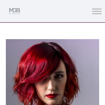
Streamings
Mentoring
Magazine
Acceso usuarios
Únete a MDb Pro