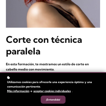
Corte con técnica
paralela
En esta formación, te mostramos un estilo de corte en
cabello medio con movimiento.
Nivel
: Intermedio
Utilizamos cookies para ofrecerle una experiencia óptima y una
Duración:
1 hora
comunicación pertinente.
Más información
o
aceptar cookies individuales
.
Duración del vídeo: 33 min
Autor
: Beatriz Giménez
¡Entendido!
Estudiantes
: 95+