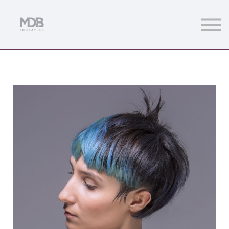
Streamings
Mentoring
Magazine
Acceso usuarios
Únete a MDb Pro