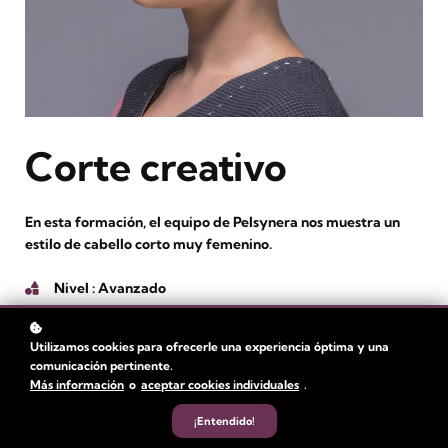
Corte creativo
En esta formación, el equipo de Pelsynera nos muestra un
estilo de cabello corto muy femenino.
Nivel
: Avanzado
Duración:
1 hora
Duración del vídeo: 36 min
Utilizamos cookies para ofrecerle una experiencia óptima y una
comunicación pertinente.
Autor
: Pelsynera
Más información
o
aceptar cookies individuales
.
Estudiantes
: 95+
¡Entendido!