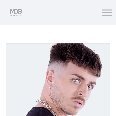
Streamings
Mentoring
Magazine
Acceso usuarios
Únete a MDb Pro