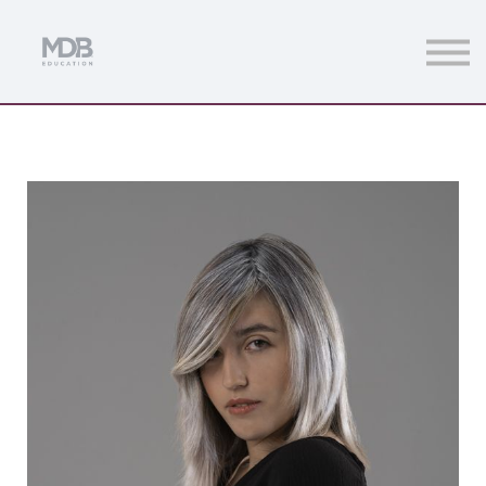
Streamings
Mentoring
Magazine
Acceso usuarios
Únete a MDb Pro