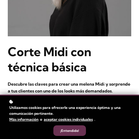
Corte Midi con
técnica básica
Descubre las claves para crear una melena Midi y sorprende
a tus clientes con uno de los looks más demandados.
Nivel
: Principiante, intermedio y avanzado
Utilizamos cookies para ofrecerle una experiencia óptima y una
Duración:
1 hora
comunicación pertinente.
Más información
o
aceptar cookies individuales
.
Tiempo de video: 17 min
Autor
: Beatriz Giménez
¡Entendido!
Estudiantes
: 95+