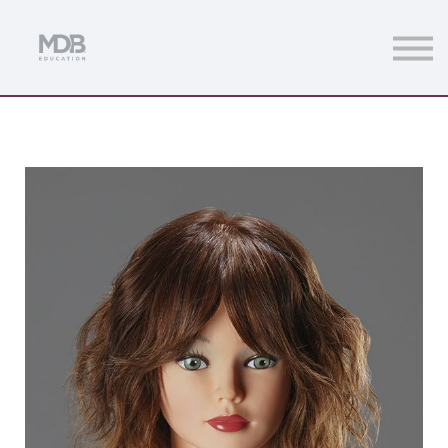
Streamings
Mentoring
Magazine
Acceso usuarios
Únete a MDb Pro