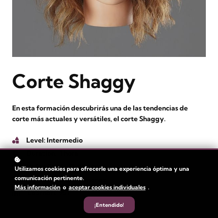
Corte Shaggy
En esta formación descubrirás una de las tendencias de
corte más actuales y versátiles, el corte Shaggy.
Level
: Intermedio
Duration:
1 hora
Video Time: 23 minutos
Utilizamos cookies para ofrecerle una experiencia óptima y una
comunicación pertinente.
Author
: Beatriz Gimenez
Más información
o
aceptar cookies individuales
.
Learners
: 95+
¡Entendido!