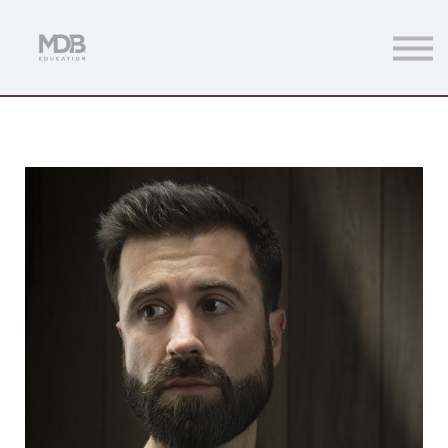
Streamings
Mentoring
Magazine
Acceso usuarios
Únete a MDb Pro