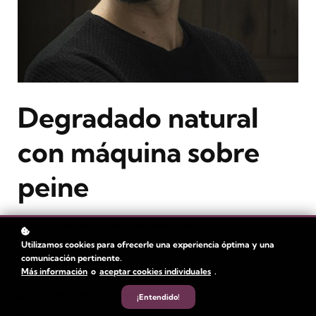
Degradado natural
con máquina sobre
peine
Add your short course description here
Utilizamos cookies para ofrecerle una experiencia óptima y una
Level
: Avanzado
comunicación pertinente.
Más información
o
aceptar cookies individuales
.
Duration:
1 hora
Video Time: 10 minutos
¡Entendido!
Author
: Iván Rodriguez & Érika Vera