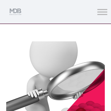
Streamings
Mentoring
Magazine
Acceso usuarios
Únete a MDb Pro