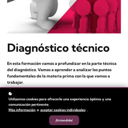
Diagnóstico técnico
En esta formación vamos a profundizar en la parte técnica
del diagnóstico. Vamos a aprender a analizar los puntos
fundamentales de la materia prima con la que vamos a
trabajar.
Nivel
: Principiante, intermedio y avanzado
Utilizamos cookies para ofrecerle una experiencia óptima y una
Duración:
1 hora
comunicación pertinente.
Más información
o
aceptar cookies individuales
.
Tiempo de video: 3 min
Autor
: Beatriz Giménez
¡Entendido!
Estudiantes
: 95+