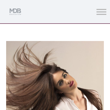
Streamings
Mentoring
Magazine
Acceso usuarios
Únete a MDb Pro