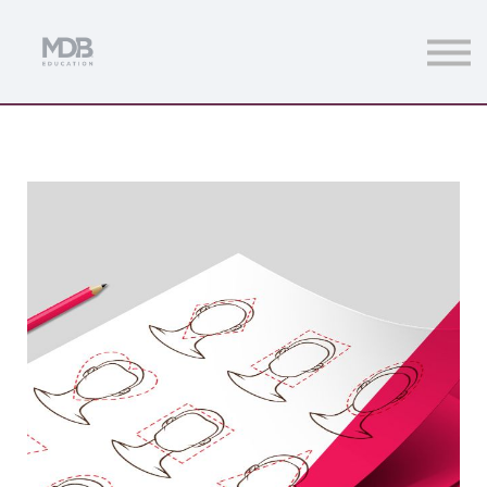
Streamings
Mentoring
Magazine
Acceso usuarios
Únete a MDb Pro