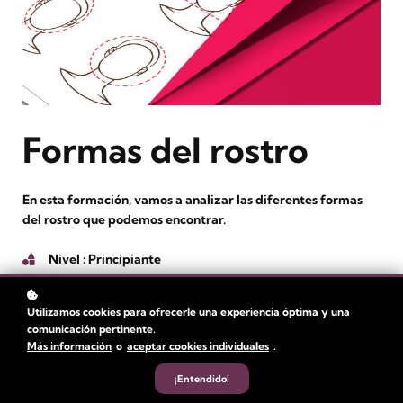
Formas del rostro
En esta formación, vamos a analizar las diferentes formas
del rostro que podemos encontrar.
Nivel
: Principiante
Duración:
1 hora
Tiempo de video: 6 min
Utilizamos cookies para ofrecerle una experiencia óptima y una
comunicación pertinente.
Autor
: Beatriz Giménez
Más información
o
aceptar cookies individuales
.
Estudiantes
: 95+
¡Entendido!