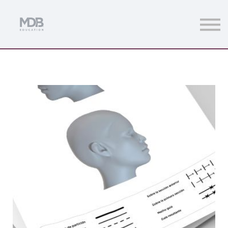
Streamings
Mentoring
Magazine
Acceso usuarios
Únete a MDb Pro