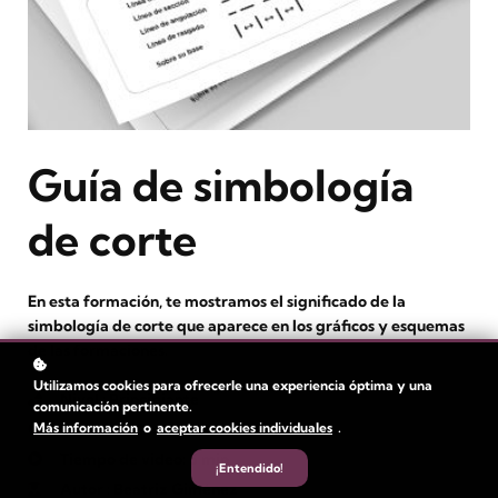
Guía de simbología
de corte
En esta formación, te mostramos el significado de la
simbología de corte que aparece en los gráficos y esquemas
de las formaciones.
Utilizamos cookies para ofrecerle una experiencia óptima y una
Nivel
: Principiante
comunicación pertinente.
Más información
o
aceptar cookies individuales
.
Duración:
1 hora
Tiempo de video: 5 min
¡Entendido!
Autor
: Beatriz Giménez