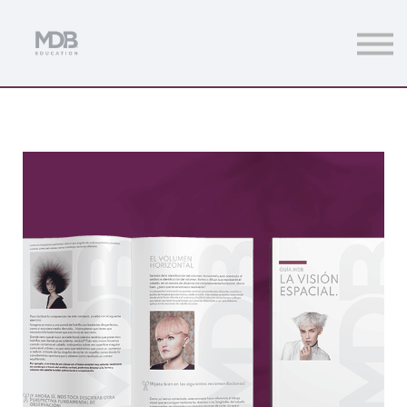
Streamings
Mentoring
Magazine
Acceso usuarios
Únete a MDb Pro