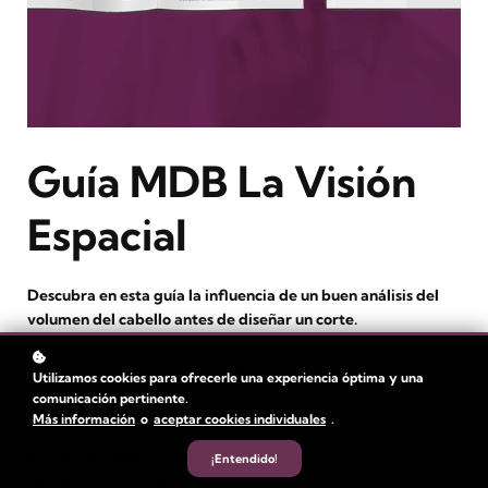
Guía MDB La Visión
Espacial
Descubra en esta guía la influencia de un buen análisis del
volumen del cabello antes de diseñar un corte.
Nivel
: intermedio y avanzado
Utilizamos cookies para ofrecerle una experiencia óptima y una
Duración:
1 hora
comunicación pertinente.
Más información
o
aceptar cookies individuales
.
Tiempo de video: 2 min
Autor
: Beatriz Giménez
¡Entendido!
Estudiantes
: 95+