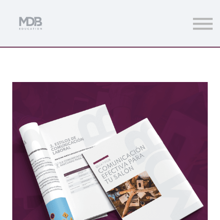
Streamings
Mentoring
Magazine
Acceso usuarios
Únete a MDb Pro