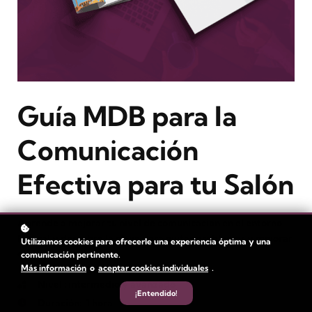
Guía MDB para la
Comunicación
Efectiva para tu Salón
Aprende a mejorar tu nivel de comunicación en el entorno
laboral y descubre la clave para evitar problemas y mejorar
Utilizamos cookies para ofrecerle una experiencia óptima y una
el clima de trabajo.
comunicación pertinente.
Más información
o
aceptar cookies individuales
.
Nivel
: intermedio y avanzado
¡Entendido!
Duración:
1 hora