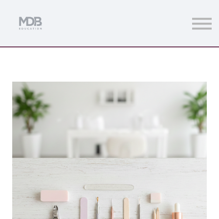
Streamings
Mentoring
Magazine
Acceso usuarios
Únete a MDb Pro