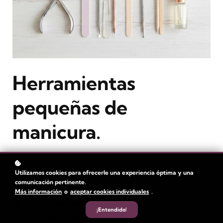
Herramientas
pequeñas de
manicura.
En este tutorial aprenderás a identificar y utilizar
correctamente las herramientas pequeñas en manicura
Utilizamos cookies para ofrecerle una experiencia óptima y una
profesional.
comunicación pertinente.
Más información
o
aceptar cookies individuales
.
Nivel
: Principiante
¡Entendido!
Duración:
1 hora