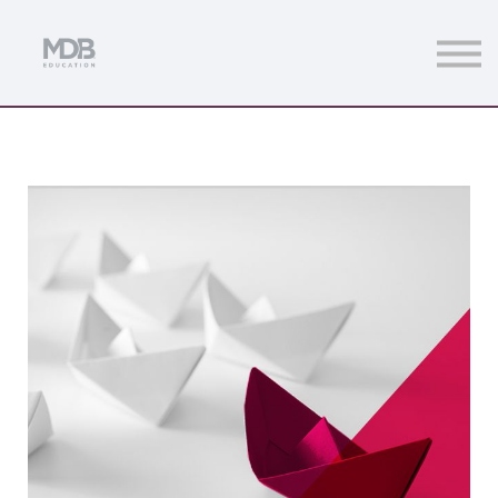
Streamings
Mentoring
Magazine
Acceso usuarios
Únete a MDb Pro