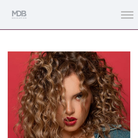
Streamings
Mentoring
Magazine
Acceso usuarios
Únete a MDb Pro