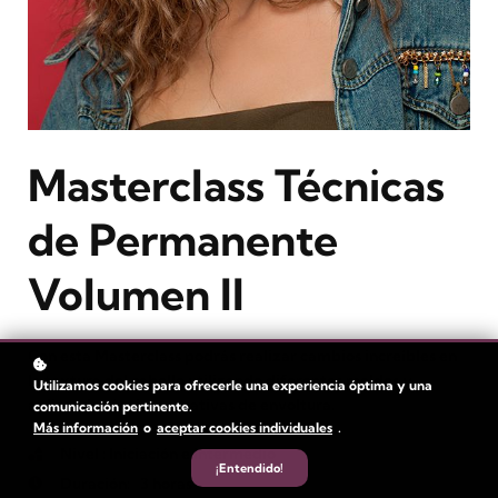
Masterclass Técnicas
de Permanente
Volumen II
Con esta Masterclass podrás realizar cambios increíbles en
la textura del cabello utilizando diferentes moldes y
Utilizamos cookies para ofrecerle una experiencia óptima y una
aplicando técnicas creativas de envoltura.
comunicación pertinente.
Más información
o
aceptar cookies individuales
.
Nivel
: Iniciación e intermedio
¡Entendido!
Duración:
3 horas