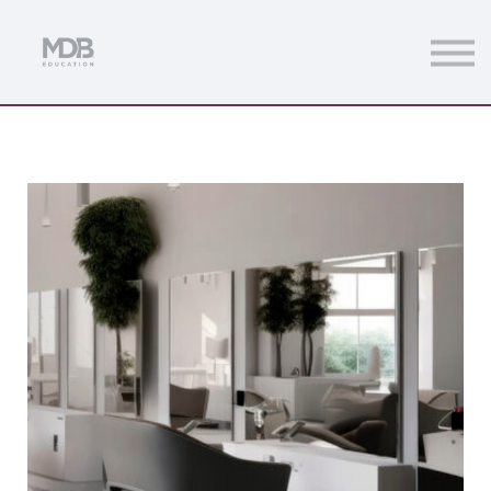
Streamings
Mentoring
Magazine
Acceso usuarios
Únete a MDb Pro