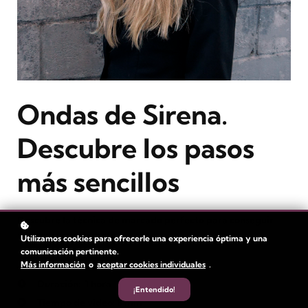
Ondas de Sirena.
Descubre los pasos
más sencillos
Descubre la técnica de marcado perfecto para conseguir
una textura diferente.
Utilizamos cookies para ofrecerle una experiencia óptima y una
comunicación pertinente.
Más información
o
aceptar cookies individuales
.
Nivel
: Intermedio
Duración:
1 hora
¡Entendido!
Tiempo de video: 8 min