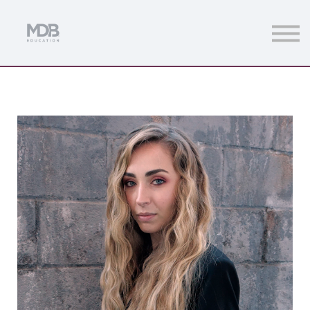
Streamings
Mentoring
Magazine
Acceso usuarios
Únete a MDb Pro