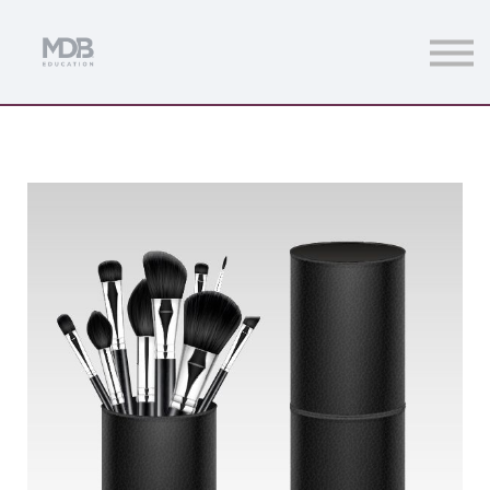
Streamings
Mentoring
Magazine
Acceso usuarios
Únete a MDb Pro