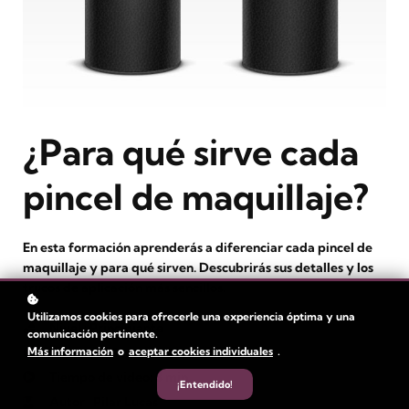
¿Para qué sirve cada
pincel de maquillaje?
En esta formación aprenderás a diferenciar cada pincel de
maquillaje y para qué sirven. Descubrirás sus detalles y los
trucos de aplicación más sencillos.
Utilizamos cookies para ofrecerle una experiencia óptima y una
Nivel
: Principiante
comunicación pertinente.
Más información
o
aceptar cookies individuales
.
Duración:
1 hora
Tiempo de video: 8 min
¡Entendido!
Autor
: Pilar Lucas