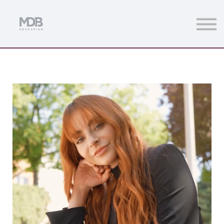
Streamings
Mentoring
Magazine
Acceso usuarios
Únete a MDb Pro