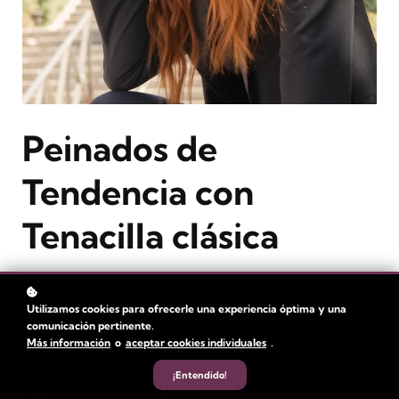
Peinados de
Tendencia con
Tenacilla clásica
Si pensabas que con una tenacilla clásica no se pueden hacer
peinados de tendencia, no puedes perderte esta formación.
Utilizamos cookies para ofrecerle una experiencia óptima y una
comunicación pertinente.
Más información
o
aceptar cookies individuales
.
Nivel
: Intermedio
Duración:
1 hora
¡Entendido!
Duración del vídeo: 11 min