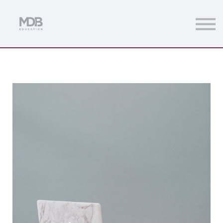
Streamings
Mentoring
Magazine
Acceso usuarios
Únete a MDb Pro