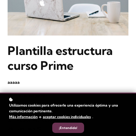
Plantilla estructura
curso Prime
aaaaa
Level
: Beginner
Duration:
18 hours
Utilizamos cookies para ofrecerle una experiencia óptima y una
comunicación pertinente.
Video Time:
4 hours
Más información
o
aceptar cookies individuales
.
Author
: Patrick Jones
¡Entendido!
Learners
: 95+