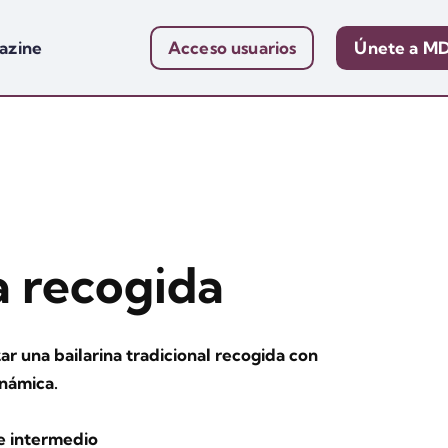
azine
Acceso usuarios
Únete a M
a recogida
r una bailarina tradicional recogida con
inámica.
 e intermedio