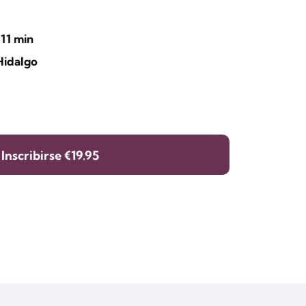
 11 min
 Hidalgo
Inscribirse
€19.95