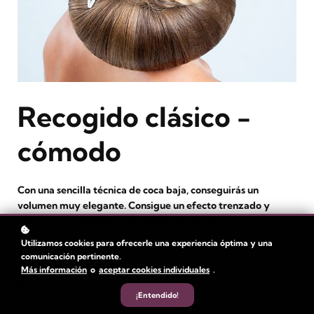
Recogido clásico -
cómodo
Con una sencilla técnica de coca baja, conseguirás un
volumen muy elegante. Consigue un efecto trenzado y
decora tus recogidos para diferenciarte. Aconseja este
recogido para novias e invitadas.
Utilizamos cookies para ofrecerle una experiencia óptima y una
comunicación pertinente.
Nivel
: intermedio y avanzado
Más información
o
aceptar cookies individuales
.
Duración:
1 hora
¡Entendido!
Duración del vídeo:
24 min