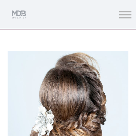
Streamings
Mentoring
Magazine
Acceso usuarios
Únete a MDb Pro