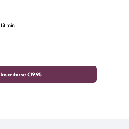
 18 min
s
Inscribirse
€19.95