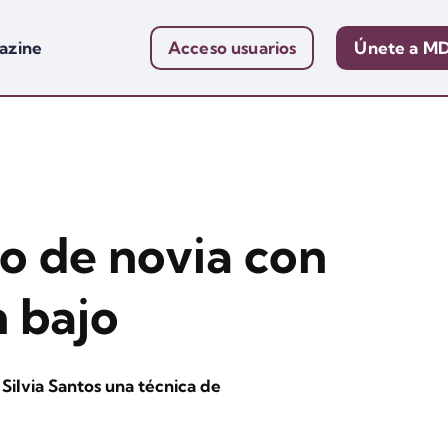
azine
Acceso usuarios
Únete a M
o de novia con
 bajo
ilvia Santos una técnica de