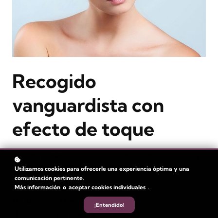
Recogido
vanguardista con
efecto de toque
Con esta técnica podrás crear una imagen de vanguardia a
través de un sistema de trabajo muy sencillo.
Utilizamos cookies para ofrecerle una experiencia óptima y una
comunicación pertinente.
Más información
o
aceptar cookies individuales
.
Nivel
: intermedio y avanzado
Duración:
1 hora
¡Entendido!
Duración del vídeo: 18 min