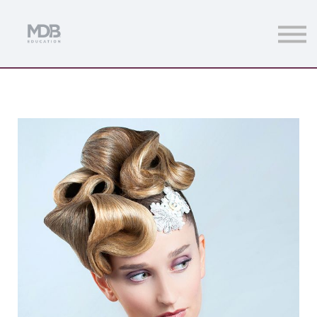
Streamings
Mentoring
Magazine
Acceso usuarios
Únete a MDb Pro