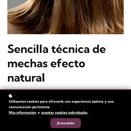
Sencilla técnica de
mechas efecto
natural
Te presentamos una técnica muy sencilla para conseguir un
look de cabello.
Utilizamos cookies para ofrecerle una experiencia óptima y una
comunicación pertinente.
Más información
o
aceptar cookies individuales
.
Nivel
: Principiante
Duración:
1 hora
¡Entendido!
Tiempo de video: 25 min