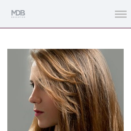
Streamings
Mentoring
Magazine
Acceso usuarios
Únete a MDb Pro