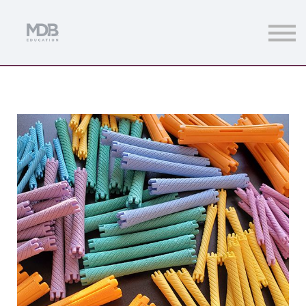
Streamings
Mentoring
Magazine
Acceso usuarios
Únete a MDb Pro